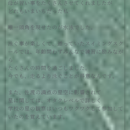
母が習い事をたくさんさせてくれましたが
どれもいまいちだった私…
唯一頭角を現せたのが水泳でした。
泳ぐ事が楽しくて、通っていたスイミングスク
ールでは、年齢問わずみんなで練習に励みなが
ら
たくさんの時間を過ごしました。
今でも、走るより泳ぐことが得意なんです。
また、佐渡の満点の星空に影響されて
星に関しては、オタクレベルで詳しく
学校の星の観察はいつもワクワクして参加して
いたのを覚えています。