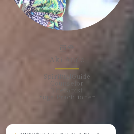
亜希
Aki Ando
SpiritualGuide
Counselor
Therapist
Yoga Practitioner