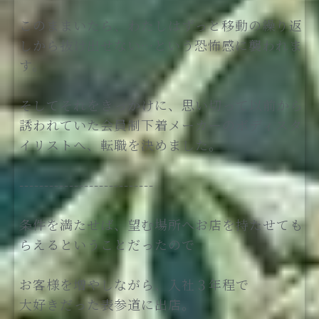
このままいたら、わたしはずっと移動の繰り返
しから抜け出せない…という恐怖感に襲われま
す。
そしてそれをきっかけに、思い切って以前から
誘われていた会員制下着メーカーのボディスタ
イリストへ、転職を決めました。
---------------------------
条件を満たせば、望む場所へお店を持たせても
らえるということだったので
お客様を増やしながら、入社３年程で
大好きだった表参道に出店。