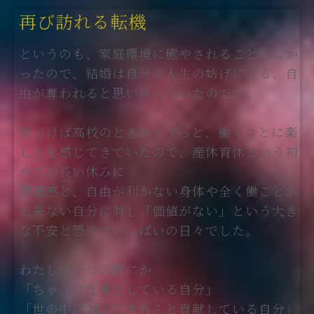
再び訪れる転機
というのも、家庭環境に癒やされることがなか
ったので、結婚は自分の人生の妨げになる、自
由が奪われると思い込んでいたのです。
気づけば高校のときからずっと、働くことに楽
しさを感じてきていたので、産休育休という初
めての長い休みに
罪悪感と、自由が利かない身体や全く働ことが
出来ない自分に対し「価値がない」という大き
な不安と恐怖でいっぱいの日々でした。
わたしはいつの間にか
「ちゃんと仕事をしている自分」
「世の中に対してきちんと貢献している自分」