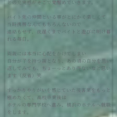
との充実感がそこで覚醒めていきます。
バイト先の仲間といる事がとにかく楽しくて
当時携帯なんてもちろんないので
連絡もせず、夜遅くまでバイトと遊びに明け暮
れる毎日。
両親には本当に心配をかけてしまい
自分が子を持つ親となり、あの頃の自分を思い
返してみても、ちょーっとあり得ないなと思い
ます（反省）笑
すっかりやりがいを感じていた接客業をもっと
極めたくて、高校卒業後は
ホテルの専門学校へ進み、横浜のホテルへ就職
をします。