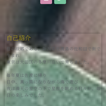
n
w
s
i
t
t
a
t
g
e
r
r
a
自己紹介
m
母の故郷である、新潟県佐渡島の佐和田で街で
生まれ
東京は大田区の多摩川沿いで育ちました。
毎年夏は佐渡に帰り
日中、真っ黒になりながら海で遊び
夜は満天の星空の下で星座を眺める日々が、毎
日の楽しみでした。