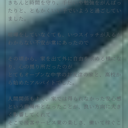
きちんと時間を守り、手伝いや勉強をがんばっ
たりと、ともかくいい子でいようと過ごしてい
ました。
喧嘩をしていなくても、いつスイッチが入るか
わからない不安が常にあったので
その頃から、家を出て外に自由を求める様にな
り、心の拠り所だったのが
とてもオープンな中学のお友達の家と、高校か
ら始めたアルバイトでした。
人間関係もよく、家では得られなかった安心感
という居場所となったことが、良い方向に大き
く影響してくれて
そこで接客サービス業の楽しさ、働いて稼ぐこ