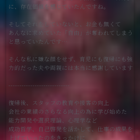
に、存在価値を感じていたんですね。
そしてそれをしていないと、お金も無くて
あんなに求めていた「自由」が奪われてしまう
と思っていたんです…
そんな私に嫌な顔をせず、育児にも復帰にも強
力的だった夫や両親には本当に感謝しています
----------------------------
復帰後、スタッフの教育や接客の向上
会社の業績のさらなる向上の為に学び始めた
能力開発や選択理論、心理学など
成功哲学、自己啓発を活かして、仕事の成果を
上げていったのをきっかけに