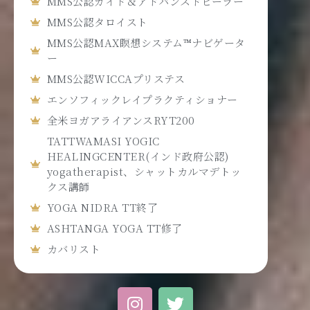
MMS公認ガイド＆アドバンスドヒーラー
MMS公認タロイスト
MMS公認MAX瞑想システム™ナビゲータ
ー
MMS公認WICCAプリステス
エンソフィックレイプラクティショナー
全米ヨガアライアンスRYT200
TATTWAMASI YOGIC
HEALINGCENTER(インド政府公認)
yogatherapist、シャットカルマデトッ
クス講師
YOGA NIDRA TT終了
ASHTANGA YOGA TT修了
カバリスト
I
T