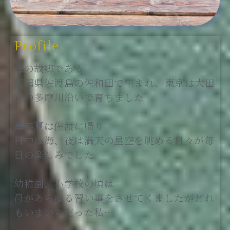
Profile
母の故郷である
新潟県佐渡島の佐和田で生まれ、東京は大田
区の多摩川沿いで育ちました
毎年夏は佐渡に帰り
日中は海、夜は満天の星空を眺める日々が毎
日の楽しみでした
幼稚園、小学校の頃は
母があらゆる習い事をさせてくましたがどれ
もいまいちだった私…