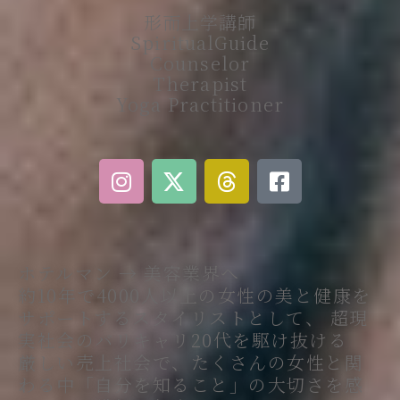
形而上学講師
SpiritualGuide
Counselor
Therapist
Yoga Practitioner
I
X
T
F
n
-
h
a
s
t
r
c
t
w
e
e
a
i
a
b
ホテルマン → 美容業界へ
g
t
d
o
約10年で4000人以上の女性の美と健康を
r
t
s
o
サポートするスタイリストとして、 超現
a
e
k
実社会のバリキャリ20代を駆け抜ける
m
r
-
厳しい売上社会で、たくさんの女性と関
s
わる中「自分を知ること」の大切さを感
q