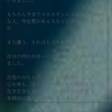
もちろん今までエネルギッシュな人、情熱的
な人、存在感がある人などに会ってきました
が
また違う、それはとても神聖で…
自分の何かがゆっくり開いていくのが分かり
ました。
女性のみならず、もっと広範囲で
心も体も、ストレスや縛りから開放され
生き生きと過ごすことが出来ると実感し
本格的に講師の道へと進みました。