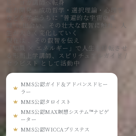
じ、ヨガ講師へ転身
u
能力開発・成功哲学・選択理論・心理学
a
などを学ぶうちに “普遍的な宇宙の真
r
理”に出会い、その壮大な叡智に触れ、人
e
生が大きく変化していく
現在は 、その叡智を伝え
「知識 × エネルギー」で人生を好転させ
る形而上学講師、スピリチュアルガイド /
セラピスト として活動中
MMS公認ガイド＆アドバンスドヒー
ラー
MMS公認タロイスト
MMS公認MAX瞑想システム™ナビゲ
ーター
MMS公認WICCAプリステス