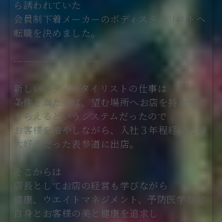
ら誘われていた
会員制下着メーカーのボディスタイリストへ
転職を決めました。
---------------------------
新しいボディスタイリストの仕事は
条件を満たせば、望む場所へお店を持たせて
もらえるというシステムだったので
お客様を増やしながら、入社３年程経った頃
大好きだった表参道に出店。
そこからは
店長としてお店の経営も学びながら
健康、ウエイトマネジメント、予防医学など
自身とお客様の美と健康を追求し