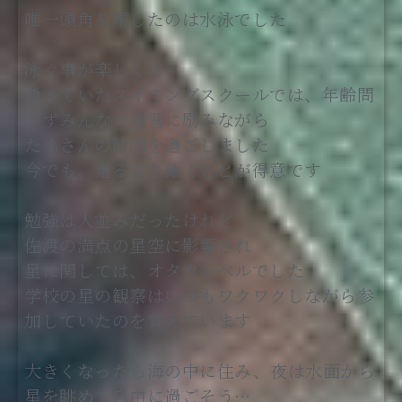
唯一頭角を現したのは水泳でした
泳ぐ事が楽しくて
通っていたスイミングスクールでは、年齢問
わずみんなで練習に励みながら
たくさんの時間を過ごしました
今でも、走るより泳ぐことが得意です
勉強は人並みだったけれど
佐渡の満点の星空に影響され
星に関しては、オタクレベルでした
学校の星の観察はいつもワクワクしながら参
加していたのを覚えています
大きくなったら海の中に住み、夜は水面から
星を眺めて自由に過ごそう…