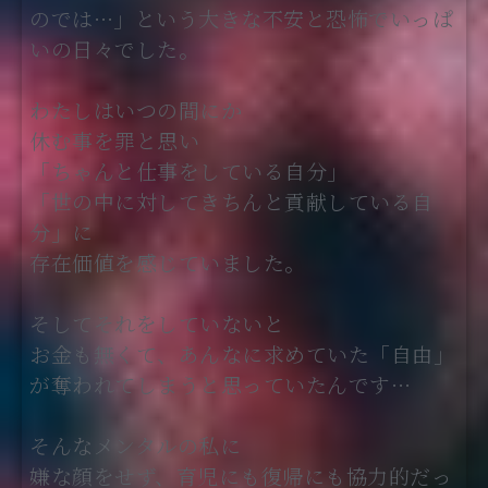
のでは…」という大きな不安と恐怖でいっぱ
いの日々でした。
わたしはいつの間にか
休む事を罪と思い
「ちゃんと仕事をしている自分」
「世の中に対してきちんと貢献している自
分」に
存在価値を感じていました。
そしてそれをしていないと
お金も無くて、あんなに求めていた「自由」
が奪われてしまうと思っていたんです…
そんなメンタルの私に
嫌な顔をせず、育児にも復帰にも協力的だっ