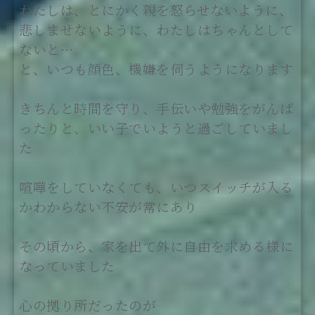
わたしは、とにかく親を怒らせないように、
悲しませないように、わたしはちゃんとして
ないと…
と、いつも顔色、機嫌を伺うようになります
きちんと時間を守り、手伝いや勉強をがんば
ったりと、いい子でいようと過ごしていまし
た
喧嘩をしていなくても、いつスイッチが入る
かわからない不安が常にあり
その頃から、家を出て外に自由を求める様に
なっていました
心の拠り所だったのが