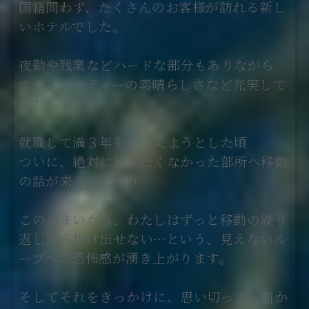
国籍問わず、たくさんのお客様が訪れる新し
いホテルでした。
夜勤や残業などハードな部分もありながら
ホスピタリティーの素晴らしさなど充実して
いたのですが…
就職して満３年をむかえようとした頃
ついに、絶対に行きたくなかった部所へ移動
の話が来そうになり
このままいたら、わたしはずっと移動の繰り
返しから抜け出せない…という、見えないル
ープへの恐怖感が湧き上がります。
そしてそれをきっかけに、思い切って以前か