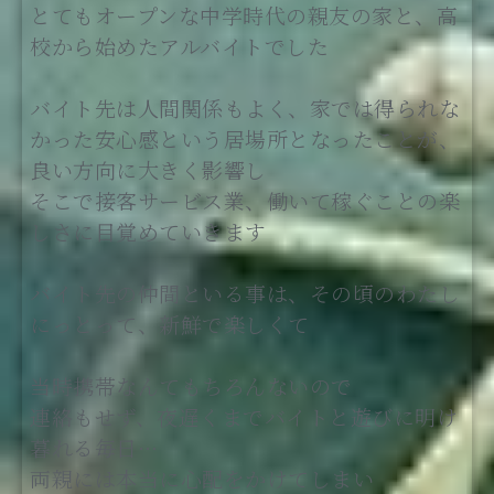
とてもオープンな中学時代の親友の家と、高
校から始めたアルバイトでした
バイト先は人間関係もよく、家では得られな
かった安心感という居場所となったことが、
良い方向に大きく影響し
そこで接客サービス業、働いて稼ぐことの楽
しさに目覚めていきます
バイト先の仲間といる事は、その頃のわたし
にっとって、新鮮で楽しくて
当時携帯なんてもちろんないので
連絡もせず、夜遅くまでバイトと遊びに明け
暮れる毎日…
両親には本当に心配をかけてしまい