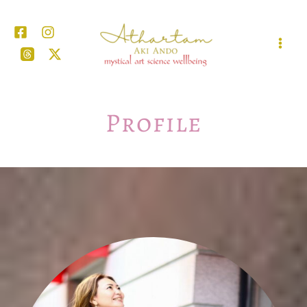
内
容
を
ス
キ
ッ
プ
Profile