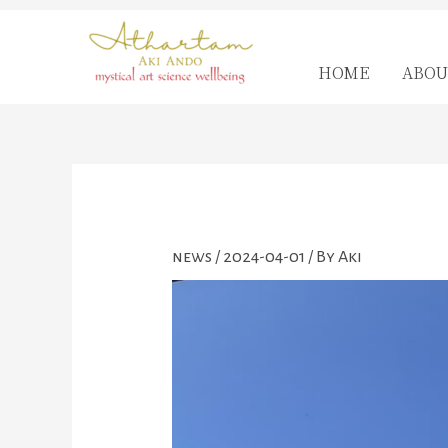
内
容
を
HOME
ABOU
ス
キ
ッ
プ
news
/
2024-04-01
/ By
Aki