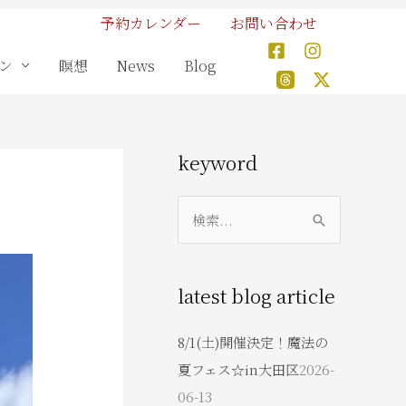
予約カレンダー
お問い合わせ
ン
瞑想
News
Blog
keyword
検
索
対
latest blog article
象
:
8/1(土)開催決定！魔法の
夏フェス☆in大田区
2026-
06-13