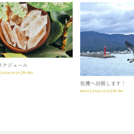
スケジュール
|
2024-03-01
| By
Aki
佐渡へ出張します！
news
|
2024-03-22
| By
Aki